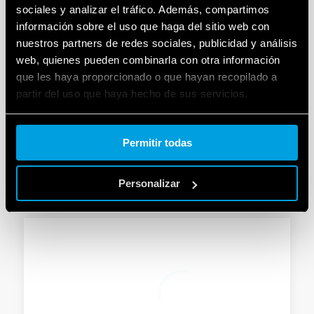
sociales y analizar el tráfico. Además, compartimos
información sobre el uso que haga del sitio web con
nuestros partners de redes sociales, publicidad y análisis
web, quienes pueden combinarla con otra información
TIPO 12.A1 - INTERRUPTOR HORARIO /
que les haya proporcionado o que hayan recopilado a
ASTRONÓMICO
partir del uso que haya hecho de sus servicios.
Funciones: "Astro" ON, "Astro" OFF
Cookie policy.
Interruptor ON / OFF
Permitir todas
DETAILS
Personalizar