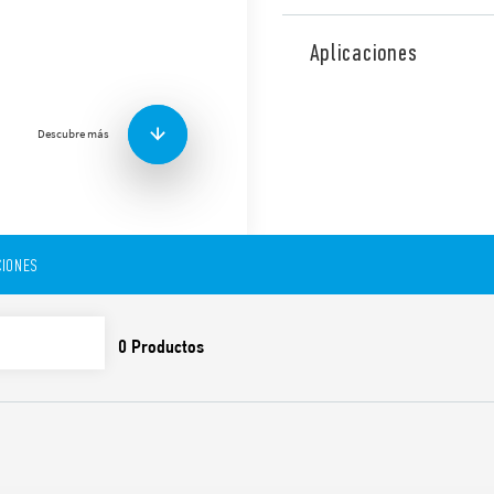
Interruptor horario electrom
contacto NO 16 A, ancho 35
Aplicaciones
60715).
* Mismo programa para cada
Descubre más
Funciones y características:
Intervalo mínimo de pr
IONES