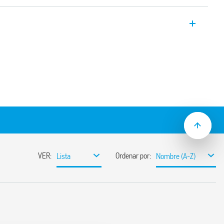
ecánico tipo 12.01, diario *, con 1
.8 mm. Montaje en carril de 35 mm (EN
 día.
ogramación: 30 min (12.01)