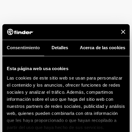
Consentimiento
Detalles
Acerca de las cookies
EN DETALLE
Esta página web usa cookies
La implementación fue realizada en los pisos 7 a 10
Las cookies de este sitio web se usan para personalizar
del edificio de Pan American Energy en Neuquén,
el contenido y los anuncios, ofrecer funciones de redes
ubicado en Mendoza 51.
Incluyó las oficinas de
sociales y analizar el tráfico. Además, compartimos
información sobre el uso que haga del sitio web con
Gerencia, los sectores de Open Space, Coffee, SUM,
nuestros partners de redes sociales, publicidad y análisis
salas de videoconferencias y baños
web, quienes pueden combinarla con otra información
que les haya proporcionado o que hayan recopilado a
partir del uso que haya hecho de sus servicios.