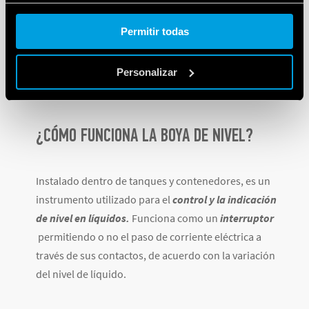
material conductivo. Si se precisa controlar dos
Cookie policy.
diferentes niveles en el mismo tanque, se deberán
Permitir todas
conectar 2 relés.
Personalizar
Sondas y accesorios Serie 72
¿CÓMO FUNCIONA LA BOYA DE NIVEL?
Instalado dentro de tanques y contenedores, es un
instrumento utilizado para el
control y la indicación
de nivel en líquidos.
Funciona como un
interruptor
permitiendo o no el paso de corriente eléctrica a
través de sus contactos, de acuerdo con la variación
del nivel de líquido.