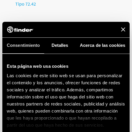
Tipo 72.42
ACCESORIOS Y SONDAS PARA EL CONTROL
DE NIVEL DE LIQUIDOS CONDUCTIVOS
Consentimiento
Detalles
Acerca de las cookies
Esta página web usa cookies
Una amplia gama de sondas permite adecuar los relés
Las cookies de este sitio web se usan para personalizar
de control de nivel Tipo 72.01/11 a muchas
el contenido y los anuncios, ofrecer funciones de redes
necesidades de aplicación.
sociales y analizar el tráfico. Además, compartimos
información sobre el uso que haga del sitio web con
Normalmente se utilizan 2 sondas para el control de
nuestros partners de redes sociales, publicidad y análisis
un único nivel o 3 sondas para el control de los
web, quienes pueden combinarla con otra información
niveles “Mínimo” y “Máximo.”
que les haya proporcionado o que hayan recopilado a
Es posible usar directamente el tanque como
partir del uso que haya hecho de sus servicios.
referencia de nivel si el mismo está fabricado de un