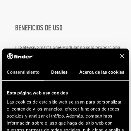
BENEFICIOS DE USO
El Gateway Smart Home Modular no solo proporciona
control y conectividad, sino que también ofrece varios
beneficios:
Consentimiento
Detalles
Acerca de las cookies
Comodidad
: Permite a los usuarios gestionar sus
dispositivos desde cualquier lugar por red Wi-Fi,
mejorando increíblemente la experiencia del usuario
Esta página web usa cookies
al controlar sus dispositivos.
Las cookies de este sitio web se usan para personalizar
el contenido y los anuncios, ofrecer funciones de redes
Eficiencia Energética
: La automatización de
sociales y analizar el tráfico. Además, compartimos
dispositivos puede contribuir a un uso más eficiente
información sobre el uso que haga del sitio web con
de la energía, ayudando a reducir costos y el impacto
nuestros partners de redes sociales, publicidad y análisis