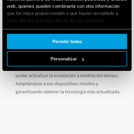
web, quienes pueden combinarla con otra información
ambiental.
que les haya proporcionado o que hayan recopilado a
Facilidad de Instalación
: Su diseño modular y
partir del uso que haya hecho de sus servicios.
compacto facilita la instalación en diversos entornos,
Cookie policy.
lo que es ideal tanto para nuevas construcciones
Permitir todas
como para renovaciones.
Actualizaciones y Soporte
: Finder gestiona su propia
Personalizar
nube de almacenamiento, permitiéndole al usuario
poder actualizar la instalación a medida del tiempo.
Adaptándose a sus dispositivos móviles y
garantizando obtener la tecnología más actualizada.