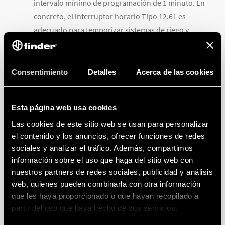
intervalo mínimo de programación de 1 minuto. En
concreto, el interruptor horario Tipo 12.61 es
adecuado para temporizar sistemas de riego y
permite la programación semanal y la consiguiente
economía de programas guardados.
SERIE 12 ASTRO.
Este tipo de producto, al que
Consentimiento
Detalles
Acerca de las cookies
pertenecen los Tipos
12.A1
y
12.A2
, es muy
apreciado para la gestión de la iluminación según
Esta página web usa cookies
las coordenadas geográficas y la época del
Las cookies de este sitio web se usan para personalizar
año.Consulte otras
soluciones de iluminación de
el contenido y los anuncios, ofrecer funciones de redes
Finder
.
sociales y analizar el tráfico. Además, compartimos
información sobre el uso que haga del sitio web con
nuestros partners de redes sociales, publicidad y análisis
web, quienes pueden combinarla con otra información
que les haya proporcionado o que hayan recopilado a
partir del uso que haya hecho de sus servicios.