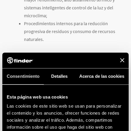
sistemas inteligentes de control de la luz y del
microclima;
Procedimientos internos para la reducción
progresiva de residuos y consumo de recursos
naturales.
DISMINUCIÓN SIGNIFICATIVA DE LAS
EMISIONES DE CO2
Consentimiento
Detalles
Acerca de las cookies
Esta página web usa cookies
En 2022, los principales resultados de la reducción de
las emisiones de dióxido de carbono de nuestra
Las cookies de este sitio web se usan para personalizar
empresa fueron los siguientes:
el contenido y los anuncios, ofrecer funciones de redes
sociales y analizar el tráfico. Además, compartimos
Ahorro de 750,9 tCO2e gracias a la
información sobre el uso que haga del sitio web con