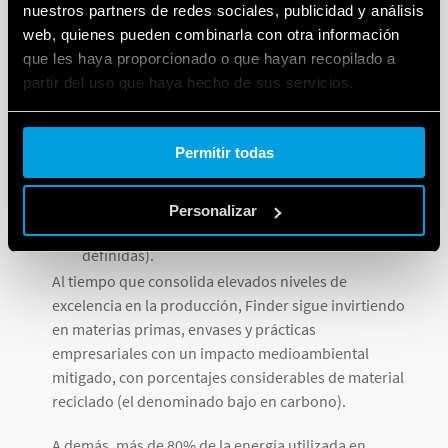
autoproducción de energía a partir de fuentes
nuestros partners de redes sociales, publicidad y análisis
web, quienes pueden combinarla con otra información
renovables;
que les haya proporcionado o que hayan recopilado a
Más de 30 tCO2e de ahorro vinculado a iniciativas
partir del uso que haya hecho de sus servicios.
de economía circular como la recuperación de
envases, residuos de producción y reutilización
Cookie policy.
de subproductos;
Permitir todas
Ahorro de 5 tCO2e gracias a proyectos de
compensación del impacto ambiental de las
Personalizar
oficinas (plantación de árboles en zonas
definidas).
Al tiempo que consolida elevados niveles de
excelencia en la producción, Finder sigue invirtiendo
en materias primas, envases y prácticas
empresariales con un impacto medioambiental
mitigado, con porcentajes considerables de material
reciclado (el denominado bajo en carbono).
A demás, más de 80% de la energía utilizada en