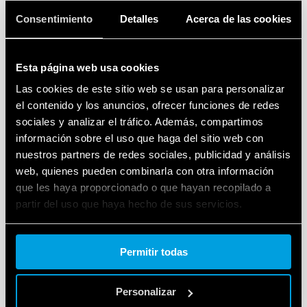
25 años.
Consentimiento
Detalles
Acerca de las cookies
Mientras
1998
y 1997 fueron
, respectivamente, los
años de apertura de las sucursales en Brasil y la
Esta página web usa cookies
República Checa,
en 2002 fue cuando
Suecia, España
Las cookies de este sitio web se usan para personalizar
y Portugal
empezaron sus actividades, que ahora
el contenido y los anuncios, ofrecer funciones de redes
cumplen 20 años de actividad.
sociales y analizar el tráfico. Además, compartimos
información sobre el uso que haga del sitio web con
Las sucursales de
Finder en México y Hungría
nuestros partners de redes sociales, publicidad y análisis
también alcanzaron la mayoría de edad este año.
web, quienes pueden combinarla con otra información
que les haya proporcionado o que hayan recopilado a
Entre
2005 y 2017 se abrieron sucursales en
partir del uso que haya hecho de sus servicios.
Rumanía, Hong Kong, Argentina, Dinamarca,
Rusia, India y Polonia.
Cookie policy.
Permitir todas
En los
últimos cinco años,
el proceso de expansión
no se ha detenido, al contrario: en
2018 se abrió la
Personalizar
sucursal de Lituania,
un referente para los países