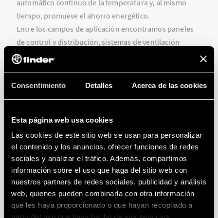
automático continuo de la temperatura y, al mismo
tiempo, promueve el ahorro energético.
Entre los campos de aplicación encontramos paneles
de control y distribución, sistemas de ventilación
forzada, máquinas textiles, máquinas de
procesamiento de papel y madera, secadores y mucho
más.
Consentimiento
Detalles
Acerca de las cookies
Dispositivos Finder para la termorregulación
Esta página web usa cookies
industrial
Las cookies de este sitio web se usan para personalizar
el contenido y los anuncios, ofrecer funciones de redes
La gama Finder dedicada al control de temperatura
sociales y analizar el tráfico. Además, compartimos
industrial incluye los
ventiladores y filtros de salida
Contáctenos para obtener asesoramiento
información sobre el uso que haga del sitio web con
de la Serie 7F
, los
calefactores de cuadro de la Serie
nuestros partners de redes sociales, publicidad y análisis
técnico o comercial
7H
y los
termohigrostatos y termostatos de cuadro
web, quienes pueden combinarla con otra información
de la Serie 7T
.
que les haya proporcionado o que hayan recopilado a
partir del uso que haya hecho de sus servicios.