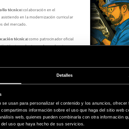
rollo técnico:
colaboración en el
, asistiendo en la modernización curricular
es del mercado.
cación técnica:
como patrocinador oficial
ción técnica y alentamos la excelencia
Detalles
s
PLATAFORMA DIGITAL
b se usan para personalizar el contenido y los anuncios, ofrecer
s, compartimos información sobre el uso que haga del sitio web 
 análisis web, quienes pueden combinarla con otra información q
Este espacio
reúne todo el
contenido técnic
r del uso que haya hecho de sus servicios.
online gratuitos con certificados
, videos, t