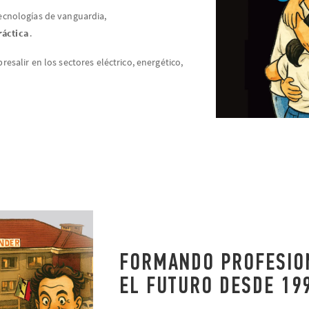
tecnologías de vanguardia,
ráctica
.
esalir en los sectores eléctrico, energético,
FORMANDO PROFESIO
EL FUTURO DESDE 19