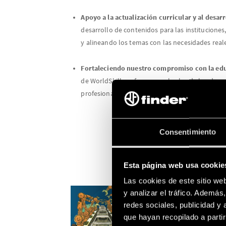
Apoyo a la actualización curricular y al desar
desarrollo de contenidos para las instituciones
y alineando los temas con las necesidades real
Fortaleciendo nuestro compromiso con la edu
de WorldSkills, reforzamos el valor de la educa
profesional entre los jóvenes talentos.
Consentimiento
Esta página web usa cookie
Las cookies de este sitio we
y analizar el tráfico. Ademá
redes sociales, publicidad y
que hayan recopilado a parti