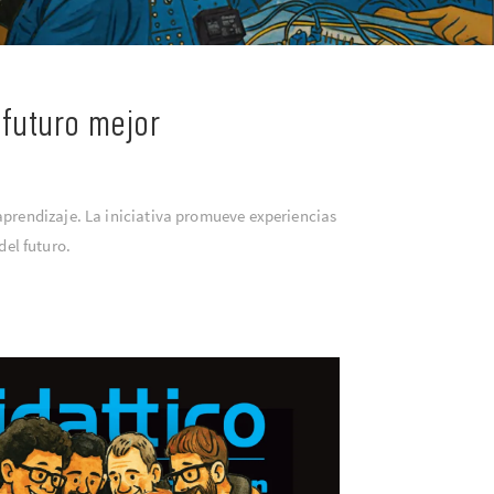
 futuro mejor
prendizaje. La iniciativa promueve experiencias
del futuro.