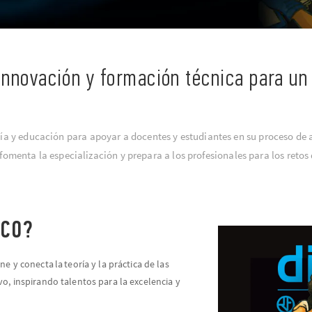
nnovación y formación técnica para un
a y educación para apoyar a docentes y estudiantes en su proceso de a
 fomenta la especialización y prepara a los profesionales para los retos 
ICO?
e y conecta la teoría y la práctica de las
o, inspirando talentos para la excelencia y