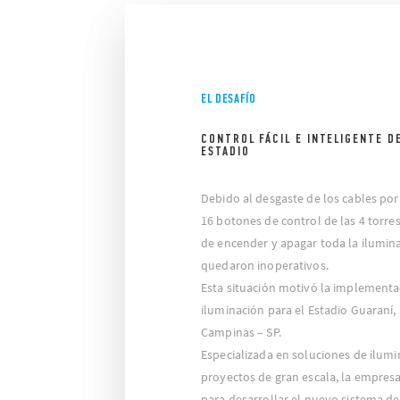
EL DESAFÍO
CONTROL FÁCIL E INTELIGENTE DE
ESTADIO
Debido al desgaste de los cables por
16 botones de control de las 4 torre
de encender y apagar toda la ilumin
quedaron inoperativos.
Esta situación motivó la implement
iluminación para el Estadio Guaraní,
Campinas – SP.
Especializada en soluciones de ilum
proyectos de gran escala, la empres
para desarrollar el nuevo sistema de