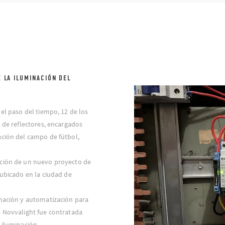
 LA ILUMINACIÓN DEL
 el paso del tiempo, 12 de los
s de reflectores, encargados
ación del campo de fútbol,
ación de un nuevo proyecto de
 ubicado en la ciudad de
inación y automatización para
a Novvalight fue contratada
 iluminación.