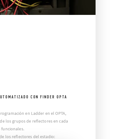
AUTOMATIZADO CON FINDER OPTA
rogramación en Ladder en el OPTA,
 de los grupos de reflectores en cada
 funcionales.
e los reflectores del estadio: