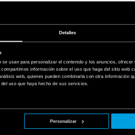
El primer pulso enciende un g
El segundo pulso enciende el
El tercer pulso enciende el te
El cuarto pulso enciende el c
Detalles
El quinto pulso apaga todos lo
El siguiente pulso vuelve al pr
La solución ideal con el PLR 
s
eficiente
b se usan para personalizar el contenido y los anuncios, ofrecer
A través de la instalación de 
s, compartimos información sobre el uso que haga del sitio web 
de manera eficiente y segura
 análisis web, quienes pueden combinarla con otra información q
aprovechando así todas las ve
r del uso que haya hecho de sus servicios.
De esta manera, el estadio no 
sino que también elevó los es
uso.
Cabe destacar que también se
para los OPTA y interfaces con
Personalizar
para conectar los comandos a 
Una iluminación adecuada d