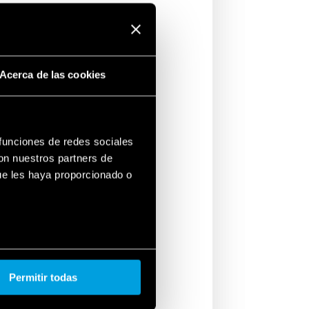
rupo de reflectores en una torre.
 segundo grupo de la misma torre.
rcer grupo.
uarto grupo.
Acerca de las cookies
s reflectores de esa torre.
imer paso, repitiendo el ciclo.
FINDER OPTA: seguro, fácil y
 funciones de redes sociales
4 unidades de OPTA, se logró resolver
con nuestros partners de
 un problema que parecía complejo,
ue les haya proporcionado o
ntajas de la automatización.
solo mejoró su eficiencia energética,
tándares de seguridad y facilidad de
 instalaron fuentes de alimentación
 protección de corriente residual
Permitir todas
la entrada lógica del producto.
esempeña un papel fundamental,