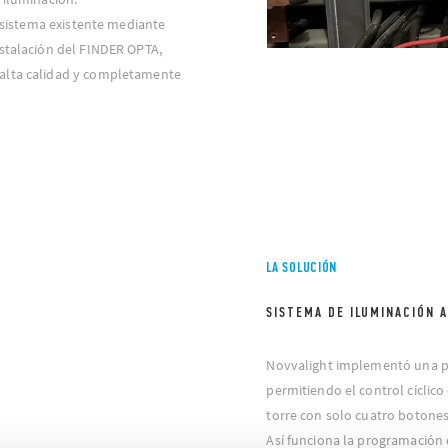
l sistema existente mediante
nstalación del FINDER OPTA,
alta calidad y completamente
LA SOLUCIÓN
SISTEMA DE ILUMINACIÓN 
Novvalight implementó una p
permitiendo el control cíclico
torre con solo cuatro botones
Así funciona la programación d