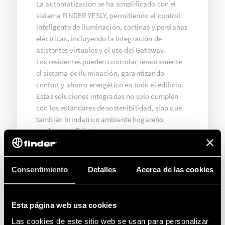
La automatización se ha simplificado con el
sistema FINDER YESLY, permitiendo el control
inteligente de iluminación, cortinas y persianas
eléctricas, incluyendo la integración de
asistentes virtuales y el uso del Gateway.
Los residentes pueden controlar remotamente
el sistema de iluminación, garantizando
confort y ahorro energético en todo el edificio.
Estas soluciones integradas no solo cumplen
con los estándares de sostenibilidad, sino que
también brindan un ambiente hogareño
moderno y eficiente.
Consentimiento
Detalles
Acerca de las cookies
Esta página web usa cookies
Las cookies de este sitio web se usan para personalizar