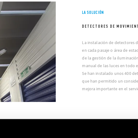
LA SOLUCIÓN
DETECTORES DE MOVIMIENT
La instalación de detectores 
en cada pasaje o área de esta
de la gestión de la iluminaci
manual de las luces en todo el
Se han instalado unos 400 de
que han permitido un conside
mejora importante en el servic