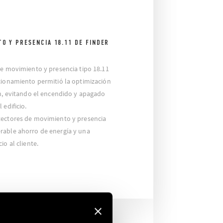
O Y PRESENCIA 18.11 DE FINDER
de movimiento y presencia tipo 18.11
cionamiento permitió la optimización
ón, evitando el encendido y apagado
 edificio.
tectores de movimiento y presencia
rable ahorro de energía y una
io al cliente.