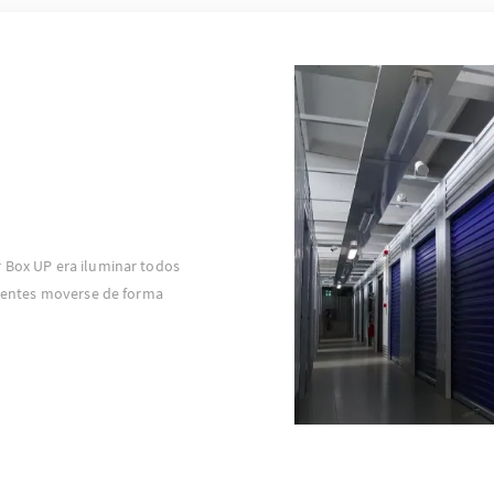
r Box UP era iluminar todos
clientes moverse de forma