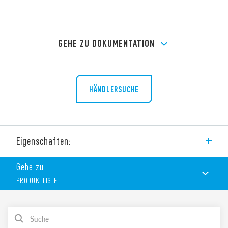
GEHE ZU DOKUMENTATION
HÄNDLERSUCHE
Eigenschaften:
Schraubfassung mit integrierter Schnappbefestigung für
Gehe zu
Tragschiene 35 mm (EN 60175). Für Serie 40, Relaistyp 40.31
PRODUKTLISTE
PRODUKTLISTE