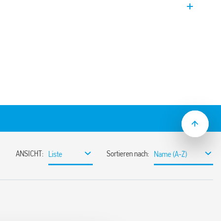
teckdosen der Serie 90.
 (Startimpuls aus)
s 100 h
ür Frontplattenmontage im Lieferumfang