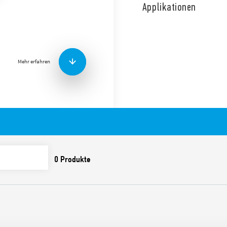
polig zur Verwendung mit S
Applikationen
Funktionen:
Mehr erfahren
– AI: Einschaltverzögerung
– DI: Intervall
– GI: Puls verzögert
– SP: Symmetrischer Blinker
Die Funktionen umfassen:
Zeitskalen von 0,05 s bi
Rückwandmontage
Befestigungsadapter f
enthalten