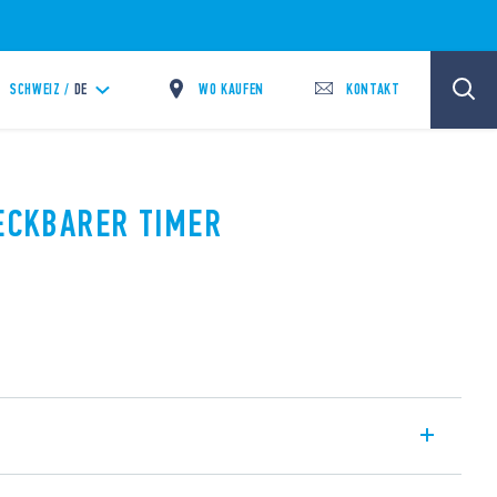
WO KAUFEN
KONTAKT
SCHWEIZ /
DE
TECKBARER TIMER
d Multifunktions-Steckzeitgeber, 11-