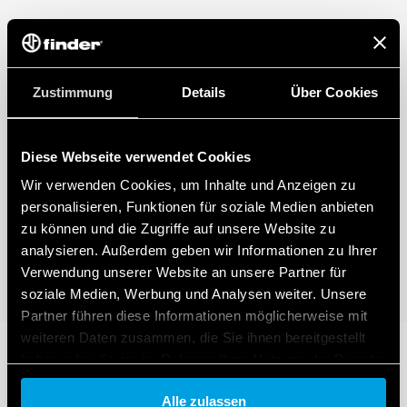
DATA ACT DATENSCHUTZHINWEIS (EU-Verordnung 2023/2854)
Finder S.p.A. sole proprietorship gewährleistet maximale Transparenz in
Bezug auf die von Ihren vernetzten Smart-Geräten erzeugten Daten. Um
mehr über Ihre Rechte zu erfahren, wie diese Daten erzeugt werden, wer
Zustimmung
Details
Über Cookies
darauf zugreifen kann und wie Sie diese verwalten können, lesen Sie bitte
unseren Data Act Datenschutzhinweis, indem Sie
hier klicken
.
Diese Webseite verwendet Cookies
Wir verwenden Cookies, um Inhalte und Anzeigen zu
personalisieren, Funktionen für soziale Medien anbieten
zu können und die Zugriffe auf unsere Website zu
analysieren. Außerdem geben wir Informationen zu Ihrer
Verwendung unserer Website an unsere Partner für
soziale Medien, Werbung und Analysen weiter. Unsere
Partner führen diese Informationen möglicherweise mit
weiteren Daten zusammen, die Sie ihnen bereitgestellt
haben oder die sie im Rahmen Ihrer Nutzung der Dienste
gesammelt haben.
Alle zulassen