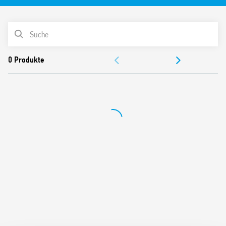
Erhältlich mit Fernkontakt zur Signalisierung des Varistor-
Status.
PRODUKTLISTE
Die Merkmale umfassen:
DOKUMENTATION
Visuelle Anzeige des Varistor-Status – im Falle eines
ZULASSUNGEN
Fehlers
Signalisierung mit Fernkontakt des Varistor-Status im
Fehlerfall.
Steckverbinder (07P.01) im Lieferumfang enthalten (je
nach Version)
Auswechselbare Module
Entspricht prEN 50539-11: 2012
35 mm-Schiene (EN 60715) Montage