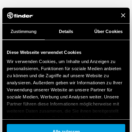
Niederspannungssystemen
– Varistorschutz +/- oder L/N (GND); -/+ oder GND
(L/N)
– Auswechselbares Modul
Zustimmung
Details
Über Cookies
– 7P.21.8.275.x020 SPD Typ 2 einpolig verwendbar in ein- oder
dreiphasigen Anwendungen (230/400 V)
– Varistor-Schutz L/N (GND) -GND/(L/N)
– Auswechselbares Modul
Diese Webseite verwendet Cookies
7P.21.8.440.x020 SPD Typ 2 unipolar für Dreiphasensysteme mit
Wir verwenden Cookies, um Inhalte und Anzeigen zu
einer Nennspannung von 400 V AC
personalisieren, Funktionen für soziale Medien anbieten
– Varistor-Schutz L/N (GND) -GND/(L/N)
zu können und die Zugriffe auf unsere Website zu
– Auswechselbares Modul
analysieren. Außerdem geben wir Informationen zu Ihrer
Verwendung unserer Website an unsere Partner für
soziale Medien, Werbung und Analysen weiter. Unsere
Partner führen diese Informationen möglicherweise mit
weiteren Daten zusammen, die Sie ihnen bereitgestellt
haben oder die sie im Rahmen Ihrer Nutzung der Dienste
gesammelt haben.
Alle zulassen