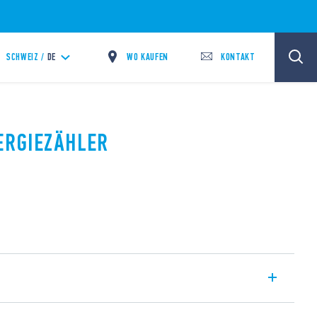
WO KAUFEN
KONTAKT
SCHWEIZ /
DE
NERGIEZÄHLER
nphasig mit horizontaler mechanischer