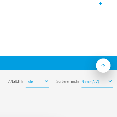
ttstelle. Nennstrom 10 A (maximal 65 A),
ie (50 Hz), einphasig 230 V AC,
ng. Breite 35 mm.
 EN 62053-21 und EN 50470
d 7E.16) (Physikalisch – Technische
e gemäß EN 62053-31 für Energie
ssichere, plombierbare
15) Montage