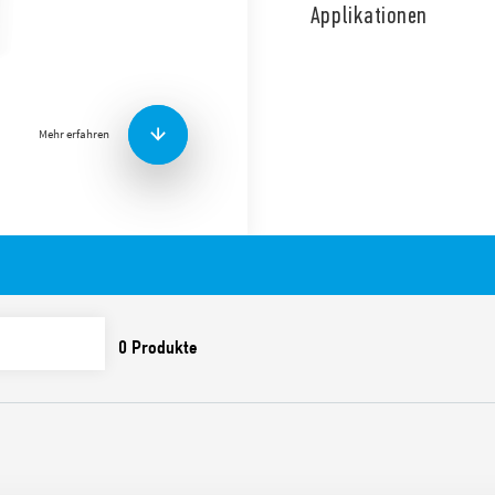
Anzeige und S0-Impulsschni
Applikationen
konform mit der MID-Richtlin
integrierter S0-Impulsausga
Merkmale umfassen:
Mehr erfahren
Entspricht den Normen
PTB Zulassung (7E.13 un
Bundesanstalt)
Genauigkeitsklasse 1/B
Schutzkategorie II
Impuls S0 Schnittstell
Fernsteuerung
Zubehör: manipulation
Klemmenabdeckungen
Geringe Größe
35 mm Schiene (EN 607