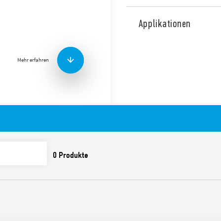
Optokoppler (SSR) mit ein
Leiterplattenmontage – dire
Applikationen
Montage auf Tragschiene 3
Fassungen mit Schrau
Mehr erfahren
Ausgangskreis: 5 A, 24 V
Geräuschloses, sehr sch
Lebensdauer
Für 12 oder 24 V DC-An
Spannungsfestigkeit z
Relaisschutzart: RTIII (
Fassungen für Tragschie
Leiterplatten, Serie 95 