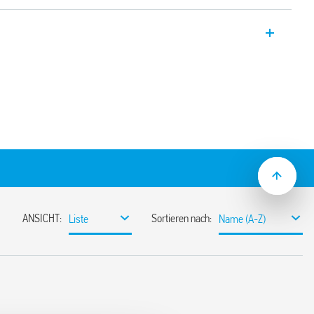
er Bauhöhe von 15.7 mm
kt auf Leiterplatte oder auf Printfassung
5 mm
b- oder Zugfederklemmen
 DC – 3 A, 240 V AC
nelles Schalten mit langer elektrischer
steuerung mit LED-Anzeige
wischen Eingang und Ausgang 2500 V AC
waschdicht)
ne 35 mm (EN 60715), Serie 93, für
oder direkt einlötbar