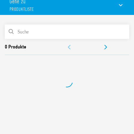
Gehe zu
Breite 6,2 mm.
PRODUKTLISTE
Ausführung für Bahnanwendungen verfügbar (Tip 39.31T).
Eigenschaften:
PRODUKTLISTE
Spulen von 6 bis 125 V AC/DC, 125 und 220 V DC, 230 V AC
und 24… 240 V AC/DC. –
DOKUMENTATION
Spezielle Fehlerstromunterdrückungsschaltung, 125 V
AC/DC und 230 V AC
ZULASSUNGEN
Schraubklemmen und Push-In Klemmen
VIDEO