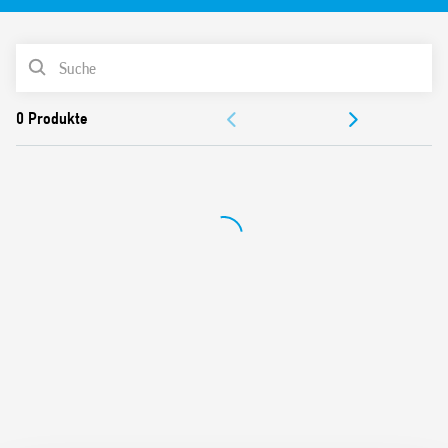
Adapter Typ 027.00.
Die Merkmale umfassen:
PRODUKTLISTE
3 Sequenzen
Schraubklemmen
DOKUMENTATION
AC Spule
Paneel Halterung
ZULASSUNGEN
Cadmiumfreie Kontakte
Italienisches Patent