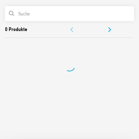
17,4 mm breit
Prüftaste und mechanische Anzeige
PRODUKTLISTE
7 verschiedene Schaltfolgen (je nach Ausführung)
Spulen für AC oder DC
DOKUMENTATION
Schalten mit Leuchttastern über Adapter Typ 026.00
Cadmiumfreies Kontaktmaterial
ZULASSUNGEN