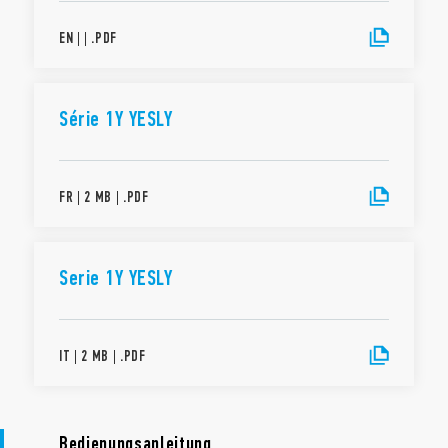
EN
|
|
.
PDF
Série 1Y YESLY
FR
|
2 MB
|
.
PDF
Serie 1Y YESLY
IT
|
2 MB
|
.
PDF
Bedienungsanleitung