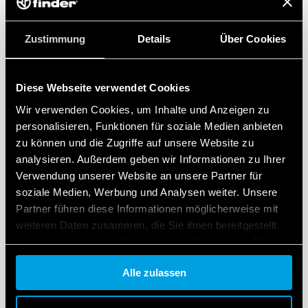
BENUTZERHANDBUCH
Benutzerhandbuch Toolbox iOS
Zustimmung
Details
Über Cookies
Diese Webseite verwendet Cookies
DE
|
|
.
PDF
Wir verwenden Cookies, um Inhalte und Anzeigen zu
personalisieren, Funktionen für soziale Medien anbieten
zu können und die Zugriffe auf unsere Website zu
Manuale utente Toolbox sistemi iOS
analysieren. Außerdem geben wir Informationen zu Ihrer
Verwendung unserer Website an unsere Partner für
soziale Medien, Werbung und Analysen weiter. Unsere
IT
|
|
.
PDF
Partner führen diese Informationen möglicherweise mit
weiteren Daten zusammen, die Sie ihnen bereitgestellt
haben oder die sie im Rahmen Ihrer Nutzung der Dienste
BENUTZERHANDBUCH
gesammelt haben.
Android operating system
Alle zulassen
Cookie policy.