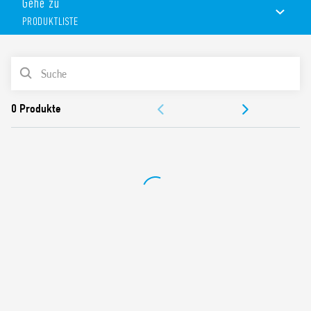
Gehe zu
die universelle Montageposition ermöglicht die Auswahl eines
PRODUKTLISTE
beliebigen Überwachungsbereichs, mit großem
Erfassungswinkel, einfache Montage.
Erhältlich in zwei Ausführungen: Weiß (18.81.8.230.0000) und
PRODUKTLISTE
Anthrazitgrau (18.81.8.230.0002).
DOKUMENTATION
ZULASSUNGEN