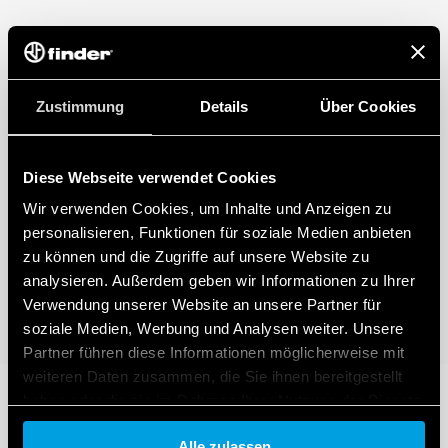
DATA ACT DATENSCHUTZHINWEIS (EU-Verordnung 2023/2854)
Finder S.p.A. sole proprietorship gewährleistet maximale Transparenz in
Bezug auf die von Ihren vernetzten Smart-Geräten erzeugten Daten. Um
mehr über Ihre Rechte zu erfahren, wie diese Daten erzeugt werden, wer
darauf zugreifen kann und wie Sie diese verwalten können, lesen Sie bitte
Zustimmung
Details
Über Cookies
unseren Data Act Datenschutzhinweis, indem Sie
hier klicken
.
Diese Webseite verwendet Cookies
Wir verwenden Cookies, um Inhalte und Anzeigen zu
personalisieren, Funktionen für soziale Medien anbieten
zu können und die Zugriffe auf unsere Website zu
analysieren. Außerdem geben wir Informationen zu Ihrer
Verwendung unserer Website an unsere Partner für
soziale Medien, Werbung und Analysen weiter. Unsere
Partner führen diese Informationen möglicherweise mit
weiteren Daten zusammen, die Sie ihnen bereitgestellt
haben oder die sie im Rahmen Ihrer Nutzung der Dienste
gesammelt haben.
Alle zulassen