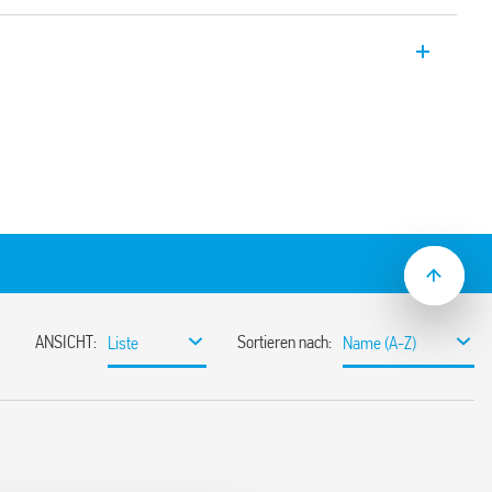
n). Anschlüsse L und 4 unten. Anschlüsse
s bis 20 min
alten im Spannungsnulldurchgang
Leiter-Anschluss, mit automatischer
gsmeldern (Serie 18)
material
etzbar
htung und Demontage mit einem Werkzeug
itzschraubendreher)
(EN 60715)