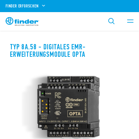
FINDER ERFORSCHEN
TYP 8A.58 - DIGITALES EMR-
ERWEITERUNGSMODULE OPTA