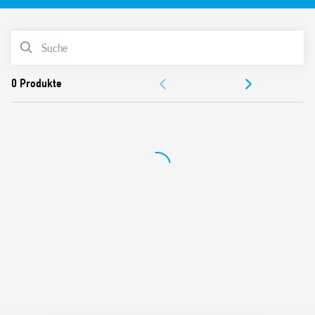
Optional mit Anzeige-LED.
Weitere Eigenschaften:
PRODUKTLISTE
230 V AC (50/60 HZ)
Nennstrom: 16A
DOKUMENTATION
Breite 45 mm
Für Tragschiene 35 mm (EN 60715)
ZULASSUNGEN