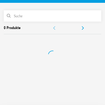
AC-Spulen oder DC-empfindliche Spulen
Versorgungszustandsanzeige und EMV-
PRODUKTLISTE
Spulenunterdrückungsmodul als Standard
Identifikationsetikett
DOKUMENTATION
UL-Listung (bestimmte Relais/Sockel-Kombinationen)
Montage auf 35 mm-Schiene (EN 60715)
ZULASSUNGEN
Cadmiumfreies Kontaktmaterial verfügbar
VIDEO