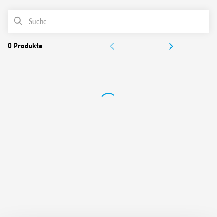
Der Ausgangskontakt ist mit der Versorgungsspannung
PRODUKTLISTE
verbunden
Kleine Abmessungen
DOKUMENTATION
Einstellbare Helligkeitsschwelle
Einstellbare Ausschaltverzögerungszeit
ZULASSUNGEN
Universelle Einbaulage – Erlaubt die Auswahl eines
beliebigen Erfassungsbereich
Weiter Erfassungswinkel