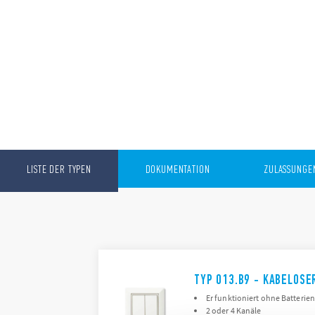
LISTE DER TYPEN
DOKUMENTATION
ZULASSUNGE
TYP 013.B9 - KABELOS
Er funktioniert ohne Batterie
2 oder 4 Kanäle