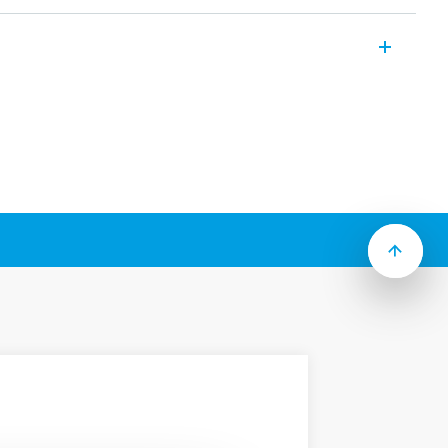
sisch und essentiell, es verleiht dem
es Stilspektrum
ie Finder Toolbox App mit anderen YESLY-
nd Dimmer gekoppelt werden, um die
auszuschalten, zu dimmen oder um
u steuern
onfiguriert werden um SZENARIEN zu
dere Geräte Ihrer Wahl zu steuern