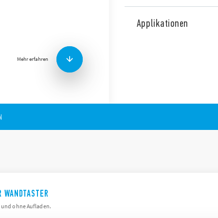
Das Design ist eher klas
YESLY-System ein breit
Applikationen
Der Taster kann über d
Geräten wie Aktoren u
Beleuchtung ein- und 
Mehr erfahren
elektrische Rollläden z
Der Taster kann auch k
aktivieren und viele an
N
ER WANDTASTER
n und ohne Aufladen.