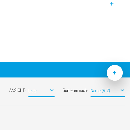
ttstelle. Nennstrom 10 A (maximal 65 A),
ie (50 Hz), integrierter S0-
mm.
 EN 62053-21 und EN 50470
lisch – Technische Bundesanstalt)
e gemäß EN 62053-31 für Energie
re Klemmenabdeckungen
15) Montage
if (z.B. Tag und Nacht)