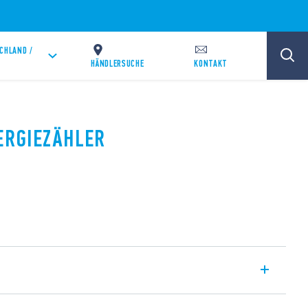
CHLAND /
HÄNDLERSUCHE
KONTAKT
NERGIEZÄHLER
vom Typ 7E.36 MID mit mechanischer