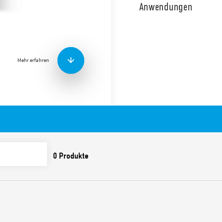
Anzeige und S0-Impulsschni
Anwendungen
konform mit der MID-Richtlin
Impulsausgang. Breite 70 
Merkmale umfassen:
Mehr erfahren
Entspricht den Normen
PTB-Zulassung (Physika
Genauigkeitsklasse B
Schutzkategorie II
Impuls S0 Schnittstell
Fernsteuerung
Zubehör: plombierba
35 mm-Schiene (EN 607
Verfügbar in der Version
7E.36.8.400.0012 – Doppeltar