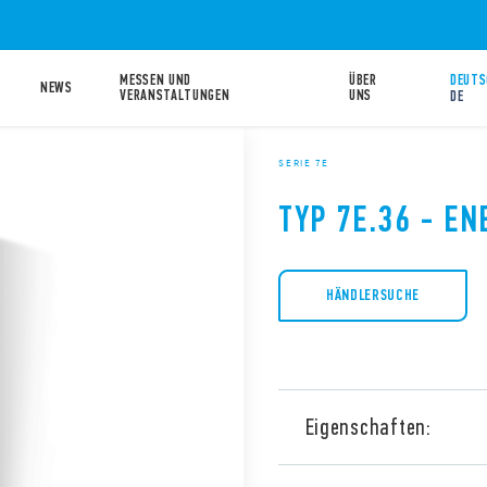
MESSEN UND
ÜBER
DEUTS
NEWS
VERANSTALTUNGEN
UNS
DE
SERIE 7E
TYP 7E.36 - E
HÄNDLERSUCHE
Eigenschaften:
Dreiphasen-Energiezähler 