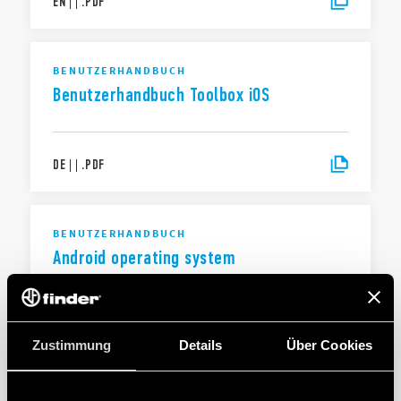
EN
|
|
.
PDF
BENUTZERHANDBUCH
Benutzerhandbuch Toolbox iOS
DE
|
|
.
PDF
BENUTZERHANDBUCH
Android operating system
EN
|
|
.
PDF
Zustimmung
Details
Über Cookies
BENUTZERHANDBUCH