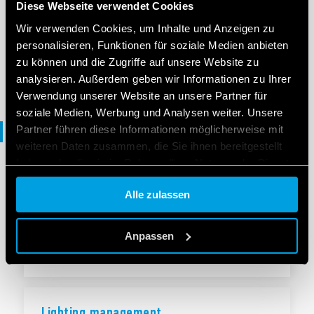
Diese Webseite verwendet Cookies
Benutzerhandbuch Toolbox Android
Wir verwenden Cookies, um Inhalte und Anzeigen zu
personalisieren, Funktionen für soziale Medien anbieten
zu können und die Zugriffe auf unsere Website zu
DE
|
|
.
PDF
analysieren. Außerdem geben wir Informationen zu Ihrer
Verwendung unserer Website an unsere Partner für
soziale Medien, Werbung und Analysen weiter. Unsere
Partner führen diese Informationen möglicherweise mit
Broschüre
weiteren Daten zusammen, die Sie ihnen bereitgestellt
haben oder die sie im Rahmen Ihrer Nutzung der Dienste
gesammelt haben.
BROSCHÜRE
Alle zulassen
Lichtmanagement
Cookie policy.
Anpassen
DE
|
|
.
PDF
Lighting management