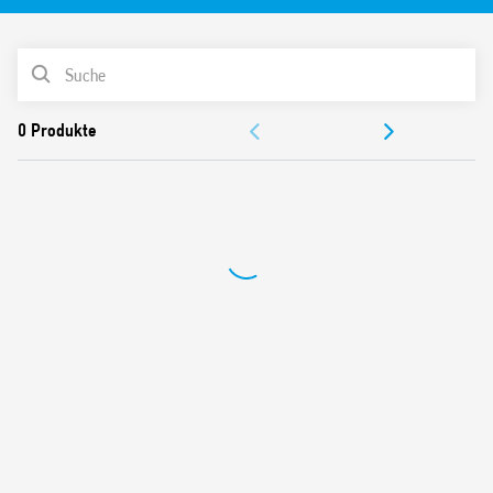
Steuerung. Montage in Unterputzdosen oder tiefe
Schalterdosen.
Merkmale:
PRODUKTLISTE
Montage in Unterputz- oder tiefe Schalterdosen
DOKUMENTATION
Phasenanschnitt-Steuerung
Lineares Dimmen
ZULASSUNGEN
Automatische Frequenzanpassung (50/60 Hz)
VIDEO