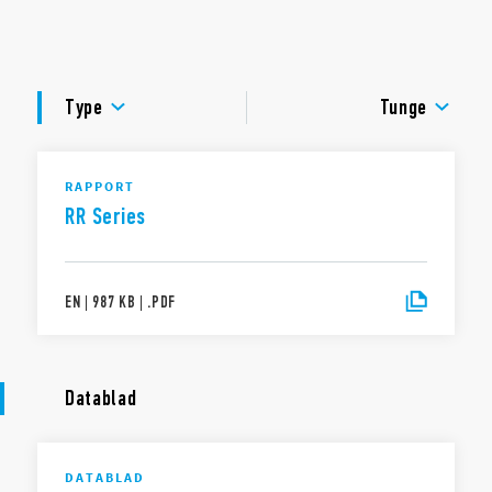
4 CO
DC forsyningsspænding
DOKUMENTATION
Rejsetid ≤ 3 ms
LED til spændingsforsyning
GODKENDELSER
Type
Tunge
RAPPORT
RR Series
EN
|
987 KB
|
.
PDF
Datablad
DATABLAD