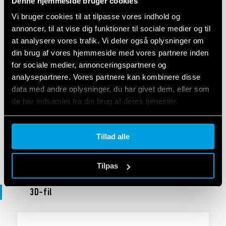
Denne hjemmeside bruger cookies
DECLARATION OF CONFORMITY - UKCA
UKCA RB/RR Series
Vi bruger cookies til at tilpasse vores indhold og
annoncer, til at vise dig funktioner til sociale medier og til
at analysere vores trafik. Vi deler også oplysninger om
din brug af vores hjemmeside med vores partnere inden
EN
|
|
.
PDF
for sociale medier, annonceringspartnere og
analysepartnere. Vores partnere kan kombinere disse
data med andre oplysninger, du har givet dem, eller som
OVERENSSTEMMELSESERKLÆRING EU
de har indsamlet fra din brug af deres tjenester.
DoC RB/RR Series
Cookie policy.
Tillad alle
EN
|
|
.
PDF
Tilpas
3D-fil