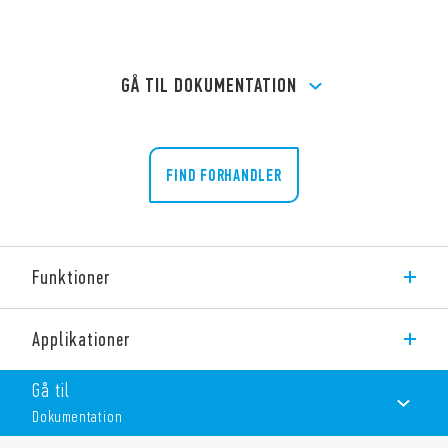
GÅ TIL DOKUMENTATION
FIND FORHANDLER
Funktioner
Type RR.14 Fast relæmoduler til 35 mm skinnemontering (EN
Applikationer
60715)
Gå til
Funktioner inkluderer:
Dokumentation