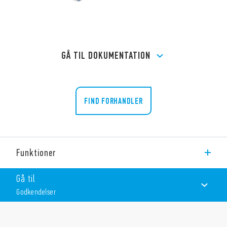
GÅ TIL DOKUMENTATION
FIND FORHANDLER
Funktioner
Type 95,55 sokkel med skruefri (fjederklemme) klemmer, panel
Gå til
eller 35 mm skinne (EN 60715).
Godkendelser
Til brug sammen med Type 40.51, 40.52, 40.61 og 40.62 relæer.
GODKENDELSER