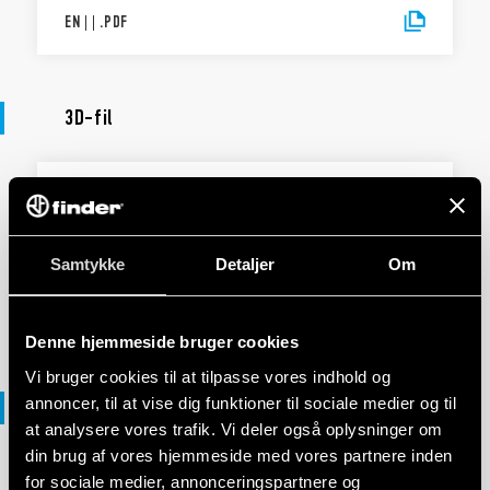
EN
|
|
.
PDF
3D-fil
3D-FIL
92 Series
Samtykke
Detaljer
Om
EN
|
2 MB
|
.
ZIP
Denne hjemmeside bruger cookies
Vi bruger cookies til at tilpasse vores indhold og
annoncer, til at vise dig funktioner til sociale medier og til
DXF-filer
at analysere vores trafik. Vi deler også oplysninger om
din brug af vores hjemmeside med vores partnere inden
for sociale medier, annonceringspartnere og
DXF-FILER