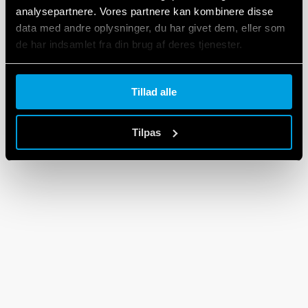
analysepartnere. Vores partnere kan kombinere disse
92 Series
data med andre oplysninger, du har givet dem, eller som
de har indsamlet fra din brug af deres tjenester.
EN
|
37 KB
|
.
ZIP
Cookie policy.
Tillad alle
Tilpas