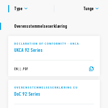
GODKENDELSER
Metalholdeklemme (leveres med stikket – SMA-
Type
Tunge
emballagekode) Type 092.54
Identifikationsplade 092.00.2
Til brug med 99.02-seriestik
Overensstemmelseserklæring
Til brug med timingmoduler af typen 86.00 og 86.30
DECLARATION OF CONFORMITY - UKCA
UKCA 92 Series
EN
|
|
.
PDF
OVERENSSTEMMELSESERKLÆRING EU
DoC 92 Series