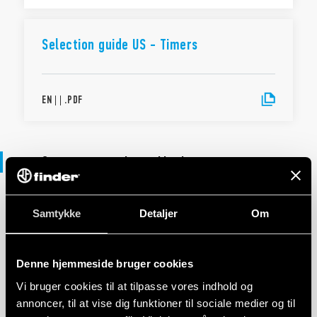
Selection guide US - Timers
EN
|
|
.
PDF
Overensstemmelseserklæring
Samtykke
DECLARATION OF CONFORMITY - UKCA
Detaljer
Om
UKCA 85 Series
Denne hjemmeside bruger cookies
Vi bruger cookies til at tilpasse vores indhold og
EN
|
|
.
PDF
annoncer, til at vise dig funktioner til sociale medier og til