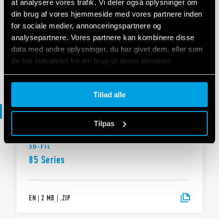
at analysere vores trafik. Vi deler også oplysninger om
din brug af vores hjemmeside med vores partnere inden
OVERENSSTEMMELSESERKLÆRING EU
for sociale medier, annonceringspartnere og
DoC 85 Series
analysepartnere. Vores partnere kan kombinere disse
data med andre oplysninger, du har givet dem, eller som
de har indsamlet fra din brug af deres tjenester.
EN
|
|
.
PDF
Cookie policy.
Tillad alle
3D-fil
Tilpas
3D-FIL
85 Series
EN
|
2 MB
|
.
ZIP