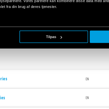
ysepartnere. Vores partnere kan kombinere disse data med andr
et fra din brug af deres tjenester.
- Level control relays for conductive liquids
EN
- Devices for controlling liquid levels
EN
guide - US version
Tilpas
eries
EN
ies
EN