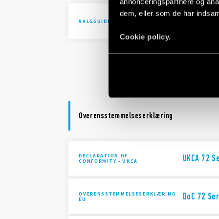
annonceringspartnere og anal
dem, eller som de har indsaml
72 Series 
VALGGUIDE
Cookie policy.
72 Series 
selection 
Overensstemmelseserklæring
DECLARATION OF
UKCA 72 S
CONFORMITY - UKCA
OVERENSSTEMMELSESERKLÆRING
DoC 72 Ser
EU