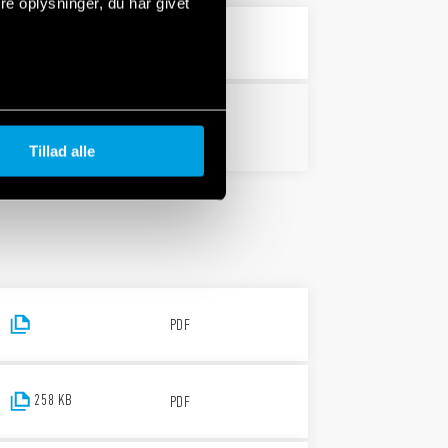
e oplysninger, du har givet
1 MB
PDF
PDF
Tillad alle
PDF
258 KB
PDF