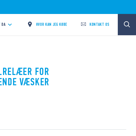
HVOR KAN JEG KØBE
KONTAKT OS
/
DA
LRELÆER FOR
DENDE VÆSKER