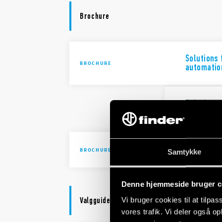
Brochure
Solutions 
BROCHURE
automatio
Solutions 
automatio
Brochure I
BROCHURE
Samtykke
Denne hjemmeside bruger c
Valgguide
Vi bruger cookies til at tilpas
vores trafik. Vi deler også 