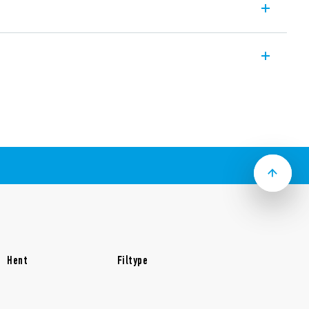
læer for elektrisk ledende væsker er
mhed på 150 kΩ, en fast
, med påfyldnings- eller
ælges via et eksternt jumperlink.
oner
– 1,2 / 50 µs) mellem:
ntakter
ning
5) montering
Hent
Filtype
 niveau eller mellem Min / Max niveauer