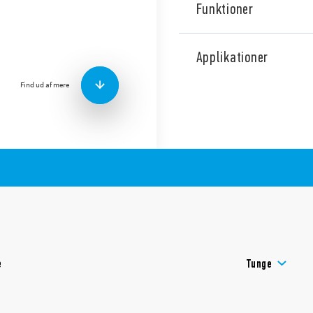
Funktioner
Type 72.11 Niveaustyringsre
udstyret med en fast følso
Applikationer
udløsningsforsinkelse på 1s
tømningsfunktion, der kan v
Find ud af mere
Funktioner inkluderer:
Fylde og tømme funkti
LED-indikator
Dobbelt isolering (6 kV 
– Strømforsyning og ko
– Prober og strømforsy
– Kontakter og sonder
35 mm skinne (EN 6071
e
Tunge
Styring af ca. et enkelt