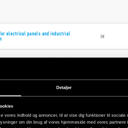
for electrical panels and industrial
EN
n
for electrical panels and industrial
EN
n
ndustrial applications
EN
Detaljer
ookies
se vores indhold og annoncer, til at vise dig funktioner til sociale
oplysninger om din brug af vores hjemmeside med vores partnere i