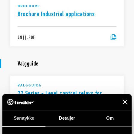
BROCHURE
Brochure Industrial applications
EN
|
|
.
PDF
Valgguide
VALGGUIDE
72 Series - Level control relays for
conductive liquids
Samtykke
Detaljer
Om
EN
|
1 MB
|
.
PDF