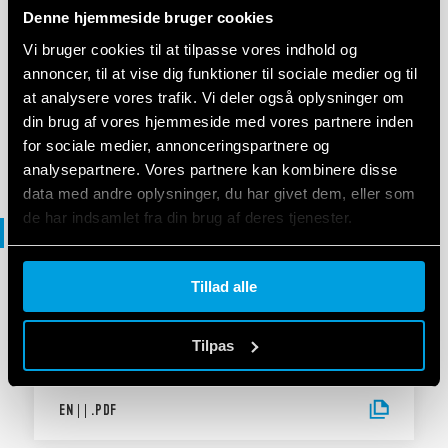
Denne hjemmeside bruger cookies
72 Series - Devices for controlling liquid
Vi bruger cookies til at tilpasse vores indhold og
levels selection guide - US version
annoncer, til at vise dig funktioner til sociale medier og til
at analysere vores trafik. Vi deler også oplysninger om
din brug af vores hjemmeside med vores partnere inden
EN
|
|
.
PDF
for sociale medier, annonceringspartnere og
analysepartnere. Vores partnere kan kombinere disse
data med andre oplysninger, du har givet dem, eller som
de har indsamlet fra din brug af deres tjenester.
Overensstemmelseserklæring
Cookie policy.
Tillad alle
DECLARATION OF CONFORMITY - UKCA
UKCA 72 Series
Tilpas
EN
|
|
.
PDF