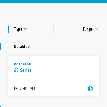
2-polet, 10 A strømkontakter
Flange montering
Faston 187
DOKUMENTATION
AC-spoler & DC-spoler
Kadmiumfri kontakter
GODKENDELSER
Forskellige kontaktmaterialer tilgængelige
Type
Tunge
Datablad
DATABLAD
60 Series
EN
|
3 MB
|
.
PDF