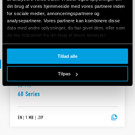
din brug af vores hjemmeside med vores partnere inden
OVERENSSTEMMELSESERKLÆRING EU
DoC 60 Series
for sociale medier, annonceringspartnere og
analysepartnere. Vores partnere kan kombinere disse
data med andre oplysninger, du har givet dem, eller som
de har indsamlet fra din brug af deres tjenester.
EN
|
|
.
PDF
Cookie policy.
Tillad alle
3D-fil
Tilpas
3D-FIL
60 Series
EN
|
1 MB
|
.
ZIP