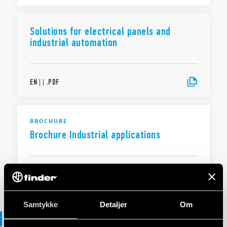
Solutions for electrical panels and
industrial automation
EN
|
|
.
PDF
BROCHURE
Brochure Industrial applications
EN
|
|
.
PDF
Samtykke
Detaljer
Om
Overensstemmelseserklæring