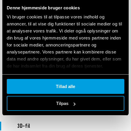
Denne hjemmeside bruger cookies
DECLARATION OF CONFORMITY - UKCA
Vi bruger cookies til at tilpasse vores indhold og
UKCA 46 Series
annoncer, til at vise dig funktioner til sociale medier og til
at analysere vores trafik. Vi deler også oplysninger om
din brug af vores hjemmeside med vores partnere inden
for sociale medier, annonceringspartnere og
EN
|
|
.
PDF
analysepartnere. Vores partnere kan kombinere disse
data med andre oplysninger, du har givet dem, eller som
de har indsamlet fra din brug af deres tjenester.
OVERENSSTEMMELSESERKLÆRING EU
DoC 46 Series
Cookie policy.
Tillad alle
EN
|
|
.
PDF
Tilpas
3D-fil