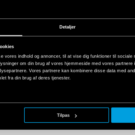
ndustrial applications
EN
Detaljer
ookies
se vores indhold og annoncer, til at vise dig funktioner til sociale
oplysninger om din brug af vores hjemmeside med vores partnere i
 - MasterINTERFACE
EN
ysepartnere. Vores partnere kan kombinere disse data med andr
et fra din brug af deres tjenester.
Tilpas
ries - EMR Relay Interface Modules
EN