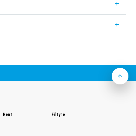
MR relæ interface-modul med EMR relæ,
læ. 6 – 12 – 24 – 125 V AC / DC og 230 V
 35 mm skinne (EN 60715) montering. 6,2
rface med PLC-systemer.
g nem distribution af
via BB (Bus-Bar) terminalen på udgangen
netventiler, relæer eller lignende
/ jumper-link)
-In-terminaler (Type 39.51).
Hent
Filtype