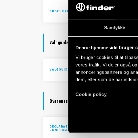
Brochure I
BROCHURE
Samtykke
Valgguide
Denne hjemmeside bruger c
Vi bruger cookies til at tilpas
vores trafik. Vi deler også 
39 Series
VALGGUIDE
annonceringspartnere og anal
dem, eller som de har indsaml
Cookie policy.
Overensstemmelseserklæring
DECLARATION OF
UKCA 39 Se
CONFORMITY - UKCA