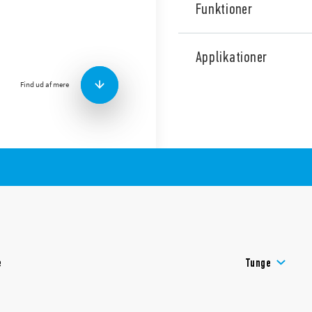
Funktioner
Type 39.21 MasterOUTPUT E
1 CO, 6 A elektromekanisk re
Applikationer
AC spoler, skrueterminaler,
mm bred, designet til inte
Find ud af mere
Funktioner inkluderer:
Jumperlink for hurtig o
forsyningsspændingen 
og forbindelse med mag
belastninger
UL-liste (relæ / socket 
Fås også i version med Push
e
Tunge