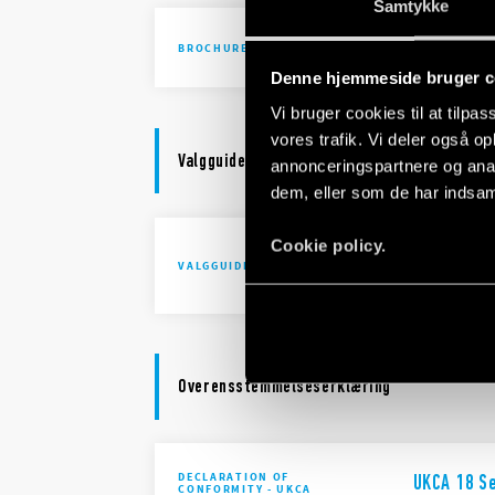
Samtykke
Lighting 
BROCHURE
Denne hjemmeside bruger c
Vi bruger cookies til at tilpas
vores trafik. Vi deler også 
Valgguide
annonceringspartnere og anal
dem, eller som de har indsaml
Cookie policy.
Selection
VALGGUIDE
18 Series
Overensstemmelseserklæring
DECLARATION OF
UKCA 18 S
CONFORMITY - UKCA