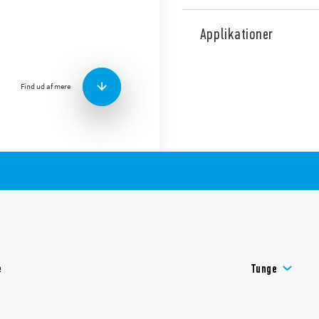
Type 18.21 PIR bevægelsesde
egnet til loftsmontering. 1 
Applikationer
Funktioner inkluderer:
Find ud af mere
Output er elektrisk fæ
Lille størrelse
Udstyret med let afhæn
Sluk for justering af for
Kan bruges i enhver po
Bred detekteringsvinke
e
Tunge