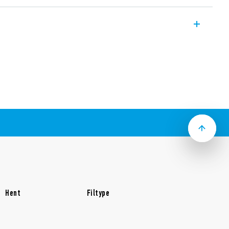
tektorer til indendørs installation – især
NO 10 A.
lles for forsyningsspændingen
gig sensor og forsinkelse
sinkelse
sition til bevægelsesdetektion
l
Hent
Filtype