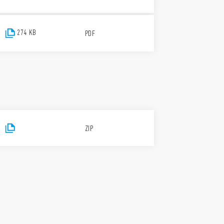
274 KB
PDF
ZIP