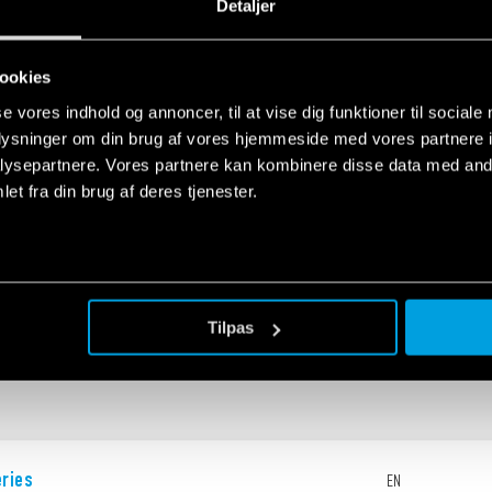
Detaljer
management
EN
ookies
se vores indhold og annoncer, til at vise dig funktioner til sociale
oplysninger om din brug af vores hjemmeside med vores partnere i
ysepartnere. Vores partnere kan kombinere disse data med andr
et fra din brug af deres tjenester.
 guide - Movement and presence detectors -
EN
Tilpas
eries
EN