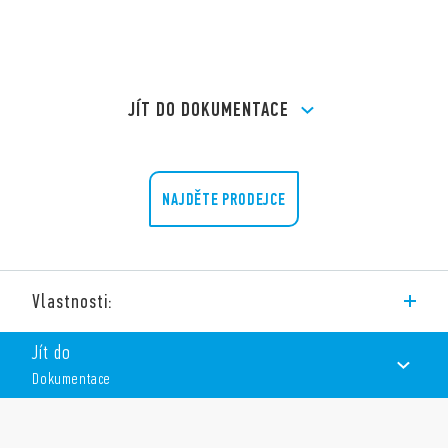
JÍT DO DOKUMENTACE
NAJDĚTE PRODEJCE
Vlastnosti:
Typ 90.26 je patice se šroubovými svorkami na DIN lištu. Pro
Jít do
relé řady 60.12.
Dokumentace
Vlastnosti:
DOKUMENTACE