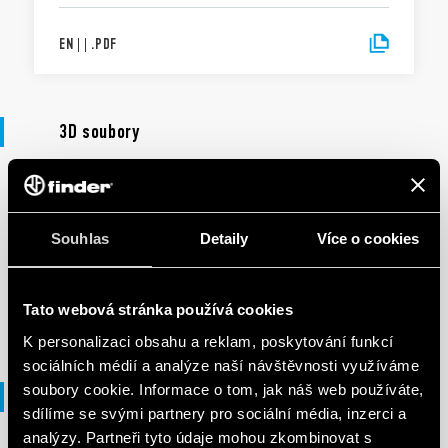
EN
|
|
.
PDF
3D soubory
3D SOUBORY
90 Series
Souhlas
Detaily
Více o cookies
EN
|
7 MB
|
.
ZIP
Tato webová stránka používá cookies
K personalizaci obsahu a reklam, poskytování funkcí
sociálních médií a analýze naší návštěvnosti využíváme
soubory cookie. Informace o tom, jak náš web používáte,
Soubory DXF
sdílíme se svými partnery pro sociální média, inzerci a
analýzy. Partneři tyto údaje mohou zkombinovat s