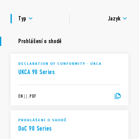
zatížení kontaktů: 10 A – 250 V
SCHVÁLENÍ
napěťová pevnost: 2 kV AC
Typ
Jazyk
krytí: IP 20
teplota okolí: –40…+70 °C
Prohlášení o shodě
DECLARATION OF CONFORMITY - UKCA
UKCA 90 Series
EN
|
|
.
PDF
PROHLÁŠENÍ O SHODĚ
DoC 90 Series