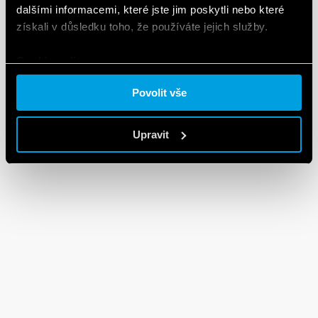
dalšími informacemi, které jste jim poskytli nebo které
SOUBORY DXF
získali v důsledku toho, že používáte jejich služby.
90 Series
Cookie policy.
EN
|
92 KB
|
.
ZIP
Povolit vše
Upravit