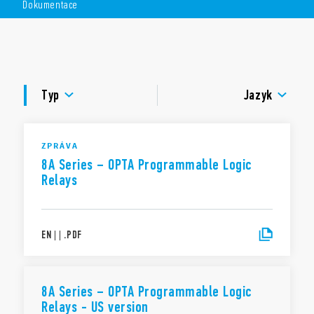
Dokumentace
8 reléových 6A výstupů
napájecí napětí 12…24 V DC
DOKUMENTACE
SCHVÁLENÍ
Typ
Jazyk
TUTORIALS AND SOFTWARE
ZPRÁVA
8A Series – OPTA Programmable Logic
Relays
EN
|
|
.
PDF
8A Series – OPTA Programmable Logic
Relays - US version