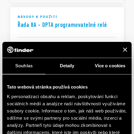
NÁVODY K POUŽITÍ
Řada 8A - OPTA programovatelné relé
CS
|
|
.
PDF
Souhlas
Detaily
Více o cookies
8A Series - OPTA PLR
Tato webová stránka používá cookies
EN
|
|
.
PDF
K personalizaci obsahu a reklam, poskytování funkcí
sociálních médií a analýze naší návštěvnosti využíváme
soubory cookie. Informace o tom, jak náš web používáte,
sdílíme se svými partnery pro sociální média, inzerci a
Séria 8A - OPTA PLR
analýzy. Partneři tyto údaje mohou zkombinovat s
dalšími informacemi, které jste jim poskytli nebo které