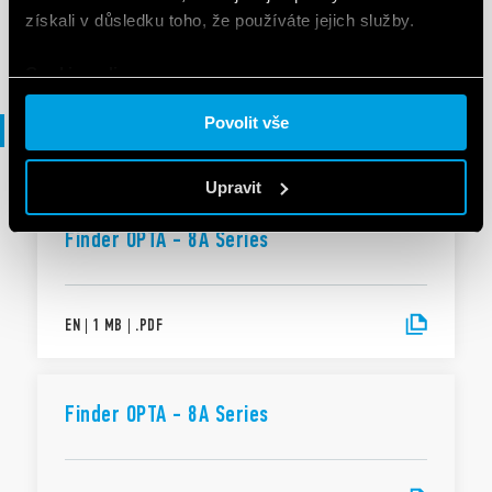
získali v důsledku toho, že používáte jejich služby.
SK
|
|
.
PDF
Cookie policy.
Povolit vše
Brožura
Upravit
BROŽURA
Finder OPTA - 8A Series
EN
|
1 MB
|
.
PDF
Finder OPTA - 8A Series