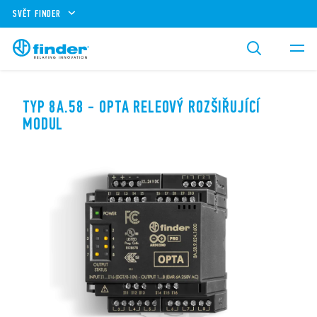
SVĚT FINDER
TYP 8A.58 - OPTA RELEOVÝ ROZŠIŘUJÍCÍ
MODUL