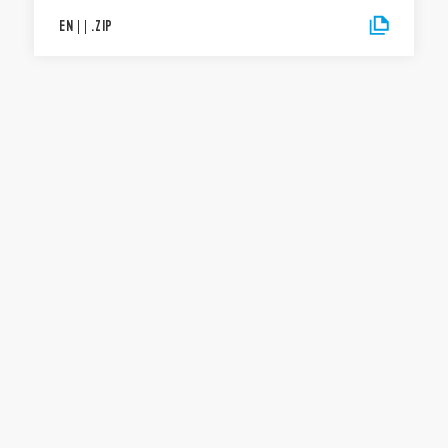
EN
|
|
.
ZIP