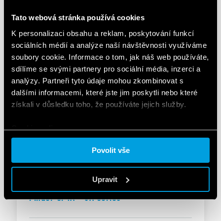
Solutions for electrical panels and
industrial automation
Tato webová stránka používá cookies
K personalizaci obsahu a reklam, poskytování funkcí
sociálních médií a analýze naší návštěvnosti využíváme
EN
|
|
.
PDF
soubory cookie. Informace o tom, jak náš web používáte,
sdílíme se svými partnery pro sociální média, inzerci a
analýzy. Partneři tyto údaje mohou zkombinovat s
dalšími informacemi, které jste jim poskytli nebo které
BROŽURA
získali v důsledku toho, že používáte jejich služby.
Brochure Industrial applications
Cookie policy.
EN
|
|
.
PDF
Povolit vše
Upravit
BROŽURA
Finder OPTA - 8A Series