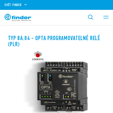
SVĚT FINDER
TYP 8A.04 - OPTA PROGRAMOVATELNÉ RELÉ
(PLR)