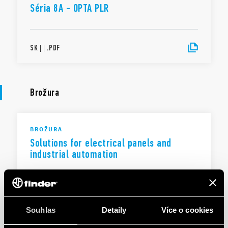
Séria 8A - OPTA PLR
SK
|
|
.
PDF
Brožura
BROŽURA
Solutions for electrical panels and
industrial automation
EN
|
3 MB
|
.
PDF
Souhlas
Detaily
Více o cookies