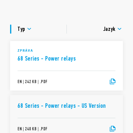
DC cívky s přídržným příkonem 700 mW
DOKUMENTACE
bezpečné oddělení mezi cívkou a kontakty
teplota okolí do 85 °C
SCHVÁLENÍ
splňuje požadavky na odolnost žáru a vzplanutí dle ČSN
Typ
Jazyk
EN 60335-1 (GWIT 775 °C a GWFI 850 °C)
VIDEO
materiál kontaktů bez Cd
ZPRÁVA
68 Series - Power relays
EN
|
242 KB
|
.
PDF
68 Series - Power relays - US Version
EN
|
240 KB
|
.
PDF