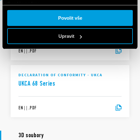
Cookie policy.
Povolit vše
PROHLÁŠENÍ O SHODĚ
DoC 68 Series
Upravit
EN
|
|
.
PDF
DECLARATION OF CONFORMITY - UKCA
UKCA 68 Series
EN
|
|
.
PDF
3D soubory