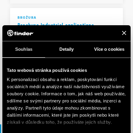
BROŽURA
Brochure Industrial applications
EN
|
|
.
PDF
Souhlas
Detaily
Více o cookies
Tato webová stránka používá cookies
BROŽURA
Solutions for E-Mobility
K personalizaci obsahu a reklam, poskytování funkcí
sociálních médií a analýze naší návštěvnosti využíváme
soubory cookie. Informace o tom, jak náš web používáte,
sdílíme se svými partnery pro sociální média, inzerci a
EN
|
|
.
PDF
analýzy. Partneři tyto údaje mohou zkombinovat s
dalšími informacemi, které jste jim poskytli nebo které
získali v důsledku toho, že používáte jejich služby.
Prohlášení o shodě