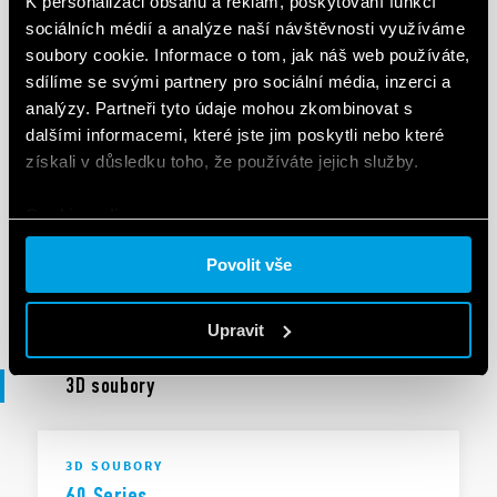
UKCA 60 Series
K personalizaci obsahu a reklam, poskytování funkcí
sociálních médií a analýze naší návštěvnosti využíváme
soubory cookie. Informace o tom, jak náš web používáte,
sdílíme se svými partnery pro sociální média, inzerci a
EN
|
|
.
PDF
analýzy. Partneři tyto údaje mohou zkombinovat s
dalšími informacemi, které jste jim poskytli nebo které
získali v důsledku toho, že používáte jejich služby.
PROHLÁŠENÍ O SHODĚ
DoC 60 Series
Cookie policy.
Povolit vše
EN
|
|
.
PDF
Upravit
3D soubory
3D SOUBORY
60 Series