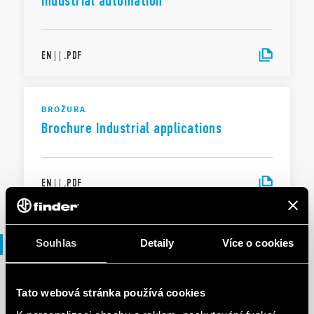
industrial automation
EN
|
|
.
PDF
BROŽURA
Brochure Industrial applications
EN
|
|
.
PDF
Prohlášení o shodě
Souhlas
Detaily
Více o cookies
Tato webová stránka používá cookies
DECLARATION OF CONFORMITY - UKCA