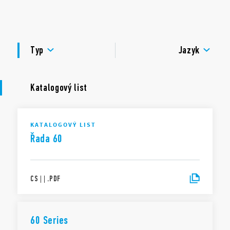
cívky AC a DC
materiál kontaktů bez Cd
DOKUMENTACE
příchytka na panel vzadu
SCHVÁLENÍ
Typ
Jazyk
Katalogový list
KATALOGOVÝ LIST
Řada 60
CS
|
|
.
PDF
60 Series